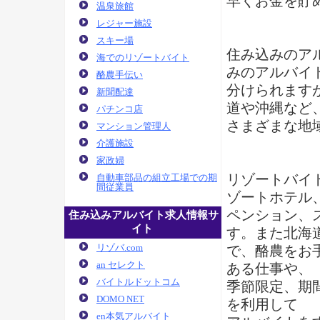
早くお金を貯
温泉旅館
レジャー施設
スキー場
住み込みのア
海でのリゾートバイト
みのアルバイ
酪農手伝い
分けられます
新聞配達
道や沖縄など
パチンコ店
さまざまな地
マンション管理人
介護施設
家政婦
リゾートバイ
自動車部品の組立工場での期
間従業員
ゾートホテル
ペンション、
住み込みアルバイト求人情報サ
イト
す。また北海
リゾバ.com
で、酪農をお
an セレクト
ある仕事や、
バイトルドットコム
季節限定、期
DOMO NET
を利用して
en本気アルバイト